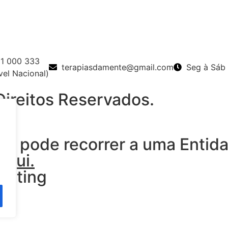
11 000 333
terapiasdamente@gmail.com
Seg à Sáb
el Nacional)
ireitos Reservados.
dor pode recorrer a uma Entid
aqui.
keting