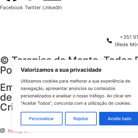
Facebook
Twitter
LinkedIn
+351 9
(Rede Móv
© Terapias da Mente. Todos D
Política de Privacidade
Valorizamos a sua privacidade
Utilizamos cookies para melhorar a sua experiência de
Em caso de litígio o consumi
navegação, apresentar anúncios ou conteúdos
de Litígio de consumo clique
personalizados e analisar o nosso tráfego. Ao clicar em
"Aceitar Todos", concorda com a utilização de cookies.
Criado com ♥ por Pontíz Mar
Personalizar
Rejeitar
Aceite tudo
Instagram