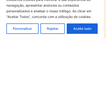
Procurar ajuda é um sinal de coragem. Na
navegação, apresentar anúncios ou conteúdos
Terapias da Mente, oferecemos
personalizados e analisar o nosso tráfego. Ao clicar em
acompanhamento especializado para você
"Aceitar Todos", concorda com a utilização de cookies.
superar a medos e fobias. Agende sua consulta e
dê o primeiro passo rumo ao seu bem-estar.
Personalizar
Rejeitar
Aceite tudo
MARCAR UMA CONSULTA
+351 911 000 333
(Rede Móvel Nacional)
terapiasdamente@gmail.com