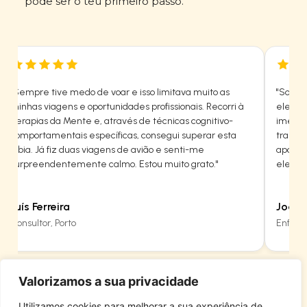
pode ser o teu primeiro passo.
"Sempre tive medo de voar e isso limitava muito as
"Sofria
minhas viagens e oportunidades profissionais. Recorri à
elevad
Terapias da Mente e, através de técnicas cognitivo-
imedia
comportamentais específicas, consegui superar esta
transf
fobia. Já fiz duas viagens de avião e senti-me
apoio, 
surpreendentemente calmo. Estou muito grato."
elevad
Luís Ferreira
Joana
Consultor, Porto
Enferm
Valorizamos a sua privacidade
Utilizamos cookies para melhorar a sua experiência de