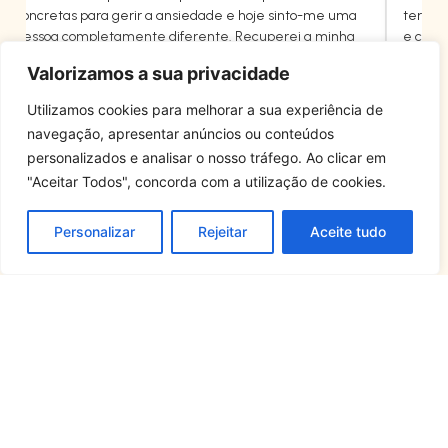
concretas para gerir a ansiedade e hoje sinto-me uma
terapia
pessoa completamente diferente. Recuperei a minha
e cont
liberdade."
ansieda
Valorizamos a sua privacidade
Utilizamos cookies para melhorar a sua experiência de
Ricardo Oliveira
Sofia
navegação, apresentar anúncios ou conteúdos
Professor, Porto
Gestor
personalizados e analisar o nosso tráfego. Ao clicar em
"Aceitar Todos", concorda com a utilização de cookies.
Personalizar
Rejeitar
Aceite tudo
Procurar ajuda é um sinal de coragem. Na
Terapias da Mente, oferecemos
acompanhamento especializado para superar
ansiedade e ataque do pânico. Agende a sua
consulta e dê o primeiro passo rumo ao seu bem-
estar.
MARCAR UMA CONSULTA