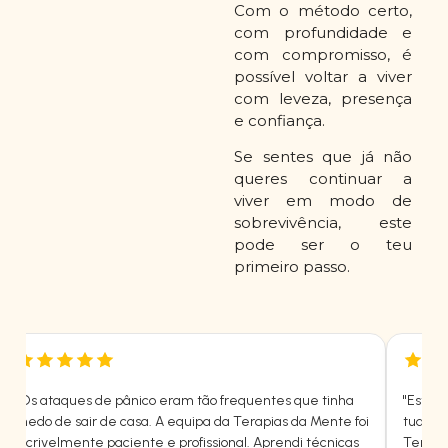
Com o método certo,
com profundidade e
com compromisso, é
possível voltar a viver
com leveza, presença
e confiança.
Se sentes que já não
queres continuar a
viver em modo de
sobrevivência, este
pode ser o teu
primeiro passo.
"Os ataques de pânico eram tão frequentes que tinha
"Estav
medo de sair de casa. A equipa da Terapias da Mente foi
tudo e
incrivelmente paciente e profissional. Aprendi técnicas
Terapi