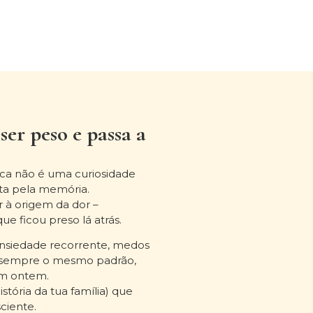
er peso e passa a
ica não é uma curiosidade
ta pela memória.
r à origem da dor –
que ficou preso lá atrás.
ansiedade recorrente, medos
r sempre o mesmo padrão,
am ontem.
istória da tua família) que
ciente.