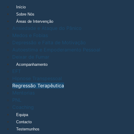
Início
Sobre Nós
Áreas de Intervenção
Ansiedade e Ataque do Pânico
Medos e Fobias
Depressão e Falta de Motivação
Autoestima e Empoderamento Pessoal
Deixar de Fumar
Acompanhamento
EFT
Hipnose Transpessoal
Regressão Terapêutica
Mentorias
PNL
Coaching
Equipa
Contacto
Testemunhos