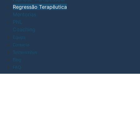
Regressão Terapêutica
Mentorias
PNL
Coaching
Equipa
Contacto
Testemunhos
Blog
FAQ