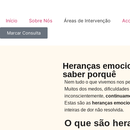
Início
Sobre Nós
Áreas de Intervenção
Ac
Marcar Consulta
Heranças emocio
saber porquê
Nem tudo o que vivemos nos pe
Muitos dos medos, dificuldade
inconscientemente,
continuamo
Estas são as
heranças emocion
inteiras de dor não resolvida.
O que são her