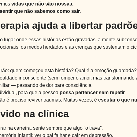
vemos
vidas que não são nossas.
sentir que não sabemos como sair.
rapia ajuda a libertar padrõe
o lugar onde essas histórias estão gravadas: a mente subconsc
cionais, os medos herdados e as crenças que sustentam o ciclo
adrão: quem começou esta história? Qual é a emoção guardada?
 lealdade inconsciente (sem romper o amor, mas transformando a
amiliar — passando de dor para consciência
ndividual, para que a pessoa
possa pertencer sem repetir
ão é preciso reviver traumas. Muitas vezes, é
escutar o que nu
ido na clínica
ar na carreira, sente sempre que algo “o trava”.
mória infantil: ver o pai falhar e cair em depressão.