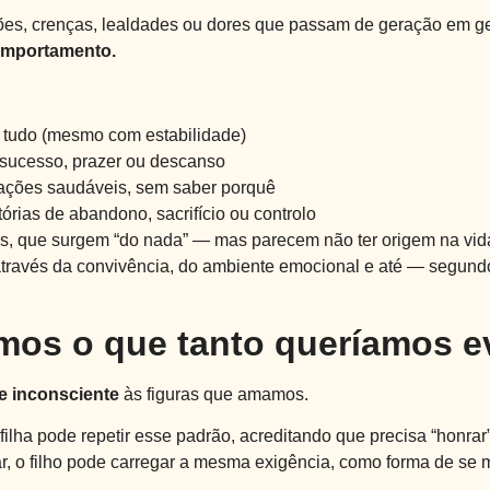
es, crenças, lealdades ou dores que passam de geração em g
comportamento.
 tudo (mesmo com estabilidade)
 sucesso, prazer ou descanso
lações saudáveis, sem saber porquê
tórias de abandono, sacrifício ou controlo
, que surgem “do nada” — mas parecem não ter origem na vida
através da convivência, do ambiente emocional e até — segund
mos o que tanto queríamos e
e inconsciente
às figuras que amamos.
ilha pode repetir esse padrão, acreditando que precisa “honrar”
ar, o filho pode carregar a mesma exigência, como forma de se m