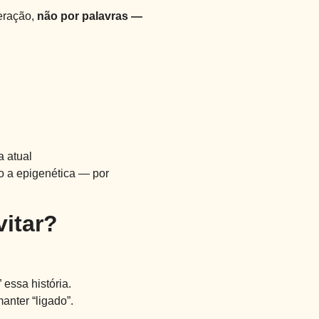
eração,
não por palavras —
 atual
o a epigenética — por
vitar?
 essa história.
anter “ligado”.