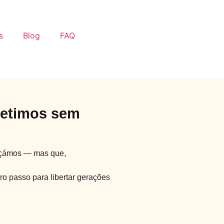
s
Blog
FAQ
petimos sem
meçámos — mas que,
ro passo para libertar gerações